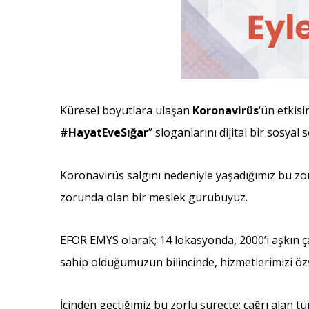
Küresel boyutlara ulaşan
Koronavirüs
‘ün etkis
#HayatEveSığar
” sloganlarını dijital bir sosya
Koronavirüs salgını nedeniyle yaşadığımız bu zo
zorunda olan bir meslek gurubuyuz.
EFOR EMYS olarak; 14 lokasyonda, 2000’i aşkın ç
sahip olduğumuzun bilincinde, hizmetlerimizi özv
İçinden geçtiğimiz bu zorlu süreçte; çağrı alan t