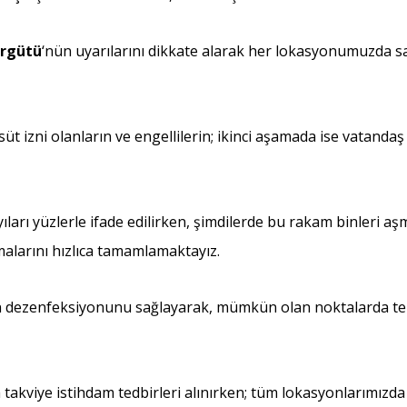
Örgütü
‘nün uyarılarını dikkate alarak her lokasyonumuzda sağl
, süt izni olanların ve engellilerin; ikinci aşamada ise vata
ıları yüzlerle ifade edilirken, şimdilerde bu rakam binleri aş
şmalarını hızlıca tamamlamaktayız.
zın dezenfeksiyonunu sağlayarak, mümkün olan noktalarda te
da takviye istihdam tedbirleri alınırken; tüm lokasyonlarımızd